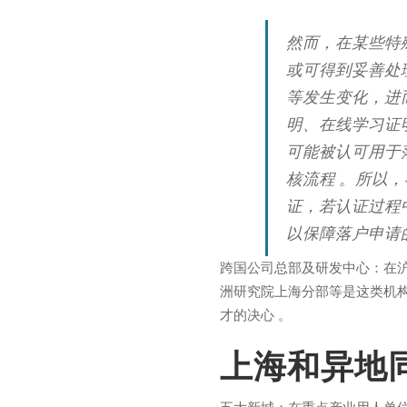
然而，在某些特
或可得到妥善处
等发生变化，进
明、在线学习证
可能被认可用于
核流程 。所以
证，若认证过程
以保障落户申请
跨国公司总部及研发中心：在
洲研究院上海分部等是这类机
才的决心 。
ABOUT US
RECE
上海和异地
Aenean feugiat in ante et blandit.
MOST 
Vestibulum posuere molestie risus, ac