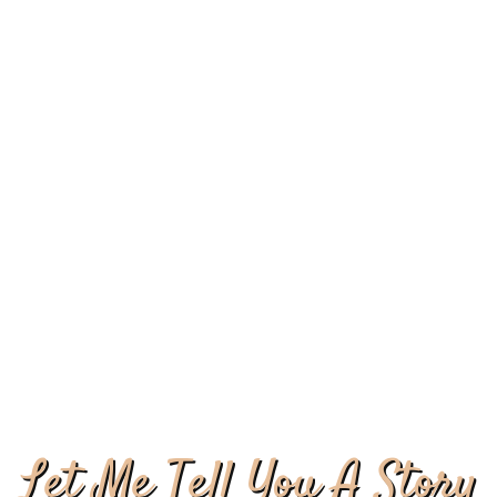
HOME
MENU
Let Me Tell You A Story