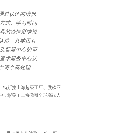
通过认证的情况
习方式、学习时间
出具的疫情影响说
认后，其学历有
定及留服中心的审
部留学服务中心认
申请个案处理，
。特斯拉上海超级工厂、微软亚
户，彰显了上海吸引全球高端人
TAG CLOUD
Animals
Cooking
Countries